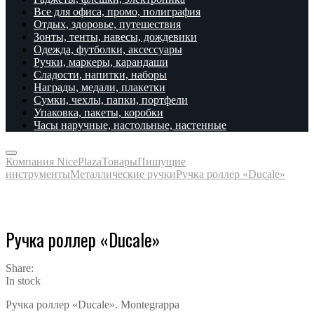
Все для офиса, промо, полиграфия
Отдых, здоровье, путешествия
Зонты, тенты, навесы, дождевики
Одежда, футболки, аксессуары
Ручки, маркеры, карандаши
Сладости, напитки, наборы
Награды, медали, плакетки
Сумки, чехлы, папки, портфели
Упаковка, пакеты, коробки
Часы наручные, настольные, настенные
Компания NicePlaza
Товары
Пишущие
инструменты
Металлические ручки
Ручка роллер «Ducale»
Ручка роллер «Ducale»
Share:
In stock
Ручка роллер «Ducale». Montegrappa