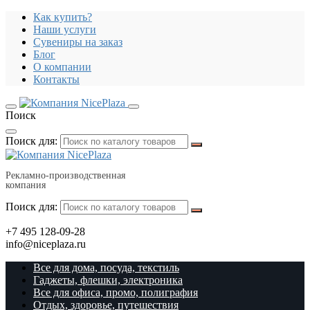
Как купить?
Наши услуги
Сувениры на заказ
Блог
О компании
Контакты
Поиск
Поиск для:
Рекламно-производственная
компания
Поиск для:
+7 495 128-09-28
info@niceplaza.ru
Все для дома, посуда, текстиль
Гаджеты, флешки, электроника
Все для офиса, промо, полиграфия
Отдых, здоровье, путешествия