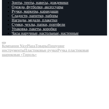
Зонты, тенты, навесы, дождевики
Одежда, футболки, аксессуары
Ручки, маркеры, карандаши
Сладости, напитки, наборы
Награды, медали, плакетки
Сумки, чехлы, папки, портфели
Упаковка, пакеты, коробки
Часы наручные, настольные, настенные
Компания NicePlaza
Товары
Пишущие
инструменты
Пластиковые ручки
Ручка пластиковая
шариковая «Тироль»