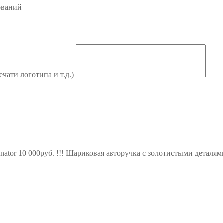
ований
ечати логотипа и т.д.)
enator 10 000руб. !!! Шариковая авторучка с золотистыми детал