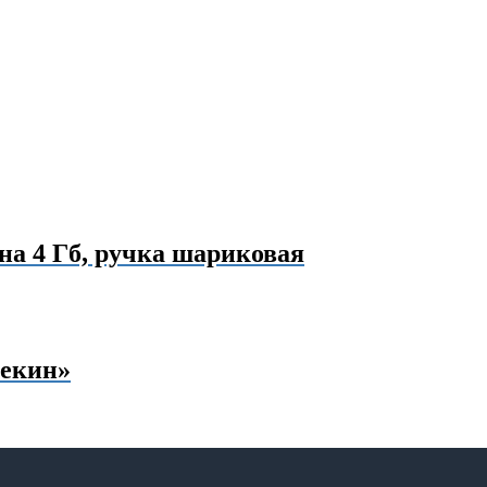
на 4 Гб, ручка шариковая
лекин»