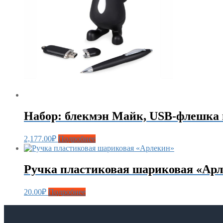
Набор: блекмэн Майк, USB-флешка 
2,177.00
₽
Подробнее
Ручка пластиковая шариковая «Ар
20.00
₽
Подробнее