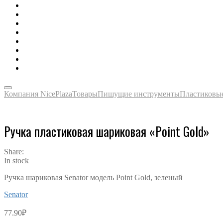
Зонты, тенты, навесы, дождевики
Одежда, футболки, аксессуары
Ручки, маркеры, карандаши
Сладости, напитки, наборы
Награды, медали, плакетки
Сумки, чехлы, папки, портфели
Упаковка, пакеты, коробки
Часы наручные, настольные, настенные
Компания NicePlaza
Товары
Пишущие инструменты
Пластиковы
Ручка пластиковая шариковая «Point Gold»
Share:
In stock
Ручка шариковая Senator модель Point Gold, зеленый
Senator
77.90
₽