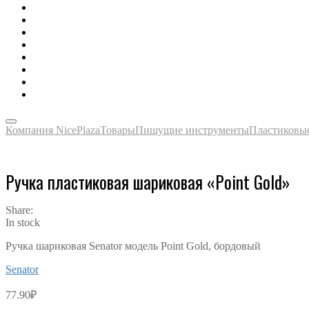
Зонты, тенты, навесы, дождевики
Одежда, футболки, аксессуары
Ручки, маркеры, карандаши
Сладости, напитки, наборы
Награды, медали, плакетки
Сумки, чехлы, папки, портфели
Упаковка, пакеты, коробки
Часы наручные, настольные, настенные
Компания NicePlaza
Товары
Пишущие инструменты
Пластиковы
Ручка пластиковая шариковая «Point Gold»
Share:
In stock
Ручка шариковая Senator модель Point Gold, бордовый
Senator
77.90
₽