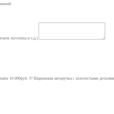
ований
ечати логотипа и т.д.)
enator 10 000руб. !!! Шариковая авторучка с золотистыми детал