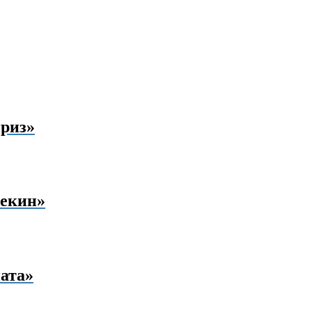
риз»
лекин»
ата»