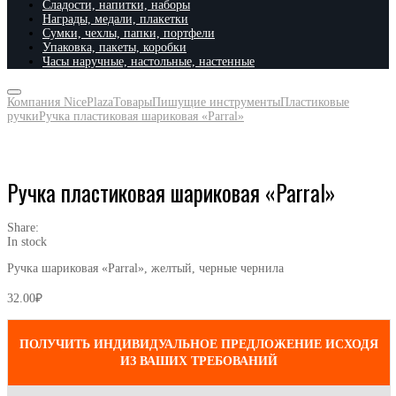
Сладости, напитки, наборы
Награды, медали, плакетки
Сумки, чехлы, папки, портфели
Упаковка, пакеты, коробки
Часы наручные, настольные, настенные
Компания NicePlaza
Товары
Пишущие инструменты
Пластиковые
ручки
Ручка пластиковая шариковая «Parral»
Ручка пластиковая шариковая «Parral»
Share:
In stock
Ручка шариковая «Parral», желтый, черные чернила
32.00
₽
ПОЛУЧИТЬ ИНДИВИДУАЛЬНОЕ ПРЕДЛОЖЕНИЕ ИСХОДЯ
ИЗ ВАШИХ ТРЕБОВАНИЙ