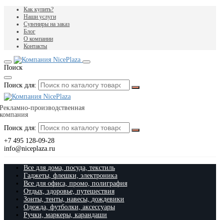
Как купить?
Наши услуги
Сувениры на заказ
Блог
О компании
Контакты
Поиск
Поиск для:
Рекламно-производственная
компания
Поиск для:
+7 495 128-09-28
info@niceplaza.ru
Все для дома, посуда, текстиль
Гаджеты, флешки, электроника
Все для офиса, промо, полиграфия
Отдых, здоровье, путешествия
Зонты, тенты, навесы, дождевики
Одежда, футболки, аксессуары
Ручки, маркеры, карандаши