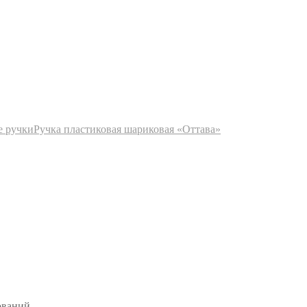
е ручки
Ручка пластиковая шариковая «Оттава»
ований