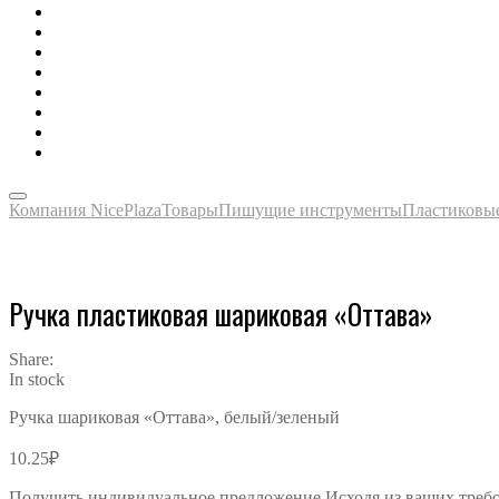
Зонты, тенты, навесы, дождевики
Одежда, футболки, аксессуары
Ручки, маркеры, карандаши
Сладости, напитки, наборы
Награды, медали, плакетки
Сумки, чехлы, папки, портфели
Упаковка, пакеты, коробки
Часы наручные, настольные, настенные
Компания NicePlaza
Товары
Пишущие инструменты
Пластиковы
Ручка пластиковая шариковая «Оттава»
Share:
In stock
Ручка шариковая «Оттава», белый/зеленый
10.25
₽
Получить индивидуальное предложение Исходя из ваших треб