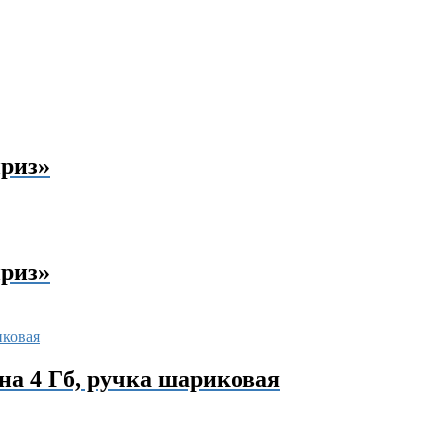
риз»
риз»
на 4 Гб, ручка шариковая