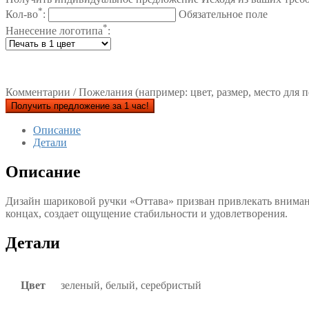
*
Кол-во
:
Обязательное поле
*
Нанесение логотипа
:
Комментарии / Пожелания (например: цвет, размер, место для п
Получить предложение за 1 час!
Описание
Детали
Описание
Дизайн шариковой ручки «Оттава» призван привлекать внимани
концах, создает ощущение стабильности и удовлетворения.
Детали
Цвет
зеленый, белый, серебристый