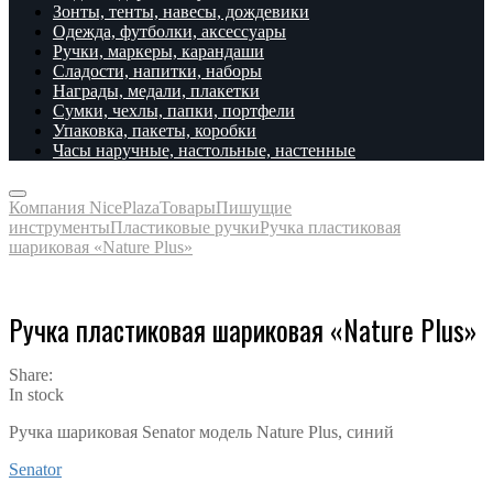
Зонты, тенты, навесы, дождевики
Одежда, футболки, аксессуары
Ручки, маркеры, карандаши
Сладости, напитки, наборы
Награды, медали, плакетки
Сумки, чехлы, папки, портфели
Упаковка, пакеты, коробки
Часы наручные, настольные, настенные
Компания NicePlaza
Товары
Пишущие
инструменты
Пластиковые ручки
Ручка пластиковая
шариковая «Nature Plus»
Ручка пластиковая шариковая «Nature Plus»
Share:
In stock
Ручка шариковая Senator модель Nature Plus, синий
Senator