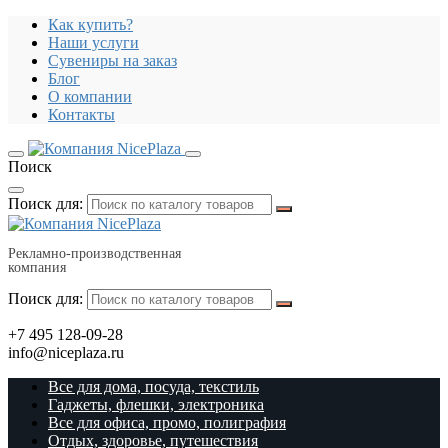
Как купить?
Наши услуги
Сувениры на заказ
Блог
О компании
Контакты
Поиск
Поиск для:
Рекламно-производственная
компания
Поиск для:
+7 495 128-09-28
info@niceplaza.ru
Все для дома, посуда, текстиль
Гаджеты, флешки, электроника
Все для офиса, промо, полиграфия
Отдых, здоровье, путешествия