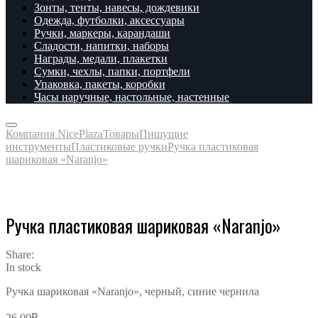
Зонты, тенты, навесы, дождевики
Одежда, футболки, аксессуары
Ручки, маркеры, карандаши
Сладости, напитки, наборы
Награды, медали, плакетки
Сумки, чехлы, папки, портфели
Упаковка, пакеты, коробки
Часы наручные, настольные, настенные
Компания NicePlaza
Товары
Пишущие
инструменты
Пластиковые ручки
Ручка пластиковая
шариковая «Naranjo»
Ручка пластиковая шариковая «Naranjo»
Share:
In stock
Ручка шариковая «Naranjo», черный, синие чернила
26.00
₽