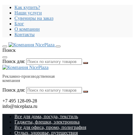
Как купить?
Наши услуги
Сувениры на заказ
Блог
О компании
Контакты
Поиск
Поиск для:
Рекламно-производственная
компания
Поиск для:
+7 495 128-09-28
info@niceplaza.ru
Все для дома, посуда, текстиль
Гаджеты, флешки, электроника
Все для офиса, промо, полиграфия
Отдых, здоровье, путешествия