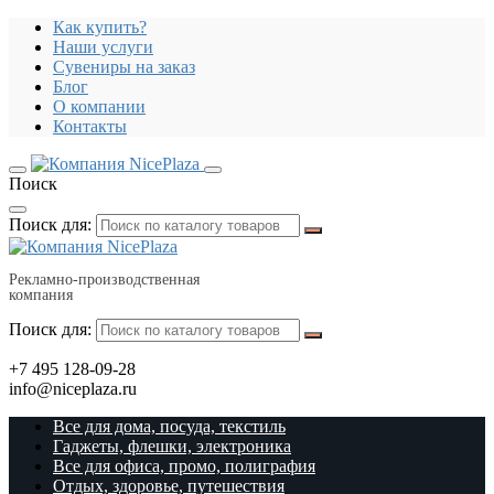
Как купить?
Наши услуги
Сувениры на заказ
Блог
О компании
Контакты
Поиск
Поиск для:
Рекламно-производственная
компания
Поиск для:
+7 495 128-09-28
info@niceplaza.ru
Все для дома, посуда, текстиль
Гаджеты, флешки, электроника
Все для офиса, промо, полиграфия
Отдых, здоровье, путешествия