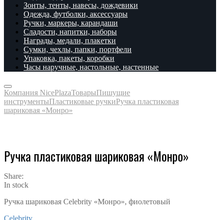
Зонты, тенты, навесы, дождевики
Одежда, футболки, аксессуары
Ручки, маркеры, карандаши
Сладости, напитки, наборы
Награды, медали, плакетки
Сумки, чехлы, папки, портфели
Упаковка, пакеты, коробки
Часы наручные, настольные, настенные
Компания NicePlaza
Товары
Пишущие
инструменты
Пластиковые ручки
Ручка пластиковая
шариковая «Монро»
Ручка пластиковая шариковая «Монро»
Share:
In stock
Ручка шариковая Celebrity «Монро», фиолетовый
Celebrity