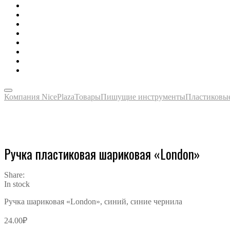
Зонты, тенты, навесы, дождевики
Одежда, футболки, аксессуары
Ручки, маркеры, карандаши
Сладости, напитки, наборы
Награды, медали, плакетки
Сумки, чехлы, папки, портфели
Упаковка, пакеты, коробки
Часы наручные, настольные, настенные
Компания NicePlaza
Товары
Пишущие инструменты
Пластиковы
Ручка пластиковая шариковая «London»
Share:
In stock
Ручка шариковая «London», синий, синие чернила
24.00
₽