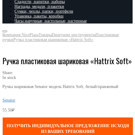
Сладости, напитки, наборы
Награды, медали, плакетки
Сумки, чехлы, папки, портфели
Упаковка, пакеты, коробки
Часы наручные, настольные, настенные
Компания NicePlaza
Товары
Пишущие инструменты
Пластиковые
ручки
Ручка пластиковая шариковая «Hattrix Soft»
Ручка пластиковая шариковая «Hattrix Soft»
Share:
In stock
Ручка шариковая Senator модель Hattrix Soft, белый/оранжевый
Senator
55.50
₽
ПОЛУЧИТЬ ИНДИВИДУАЛЬНОЕ ПРЕДЛОЖЕНИЕ ИСХОДЯ
ИЗ ВАШИХ ТРЕБОВАНИЙ