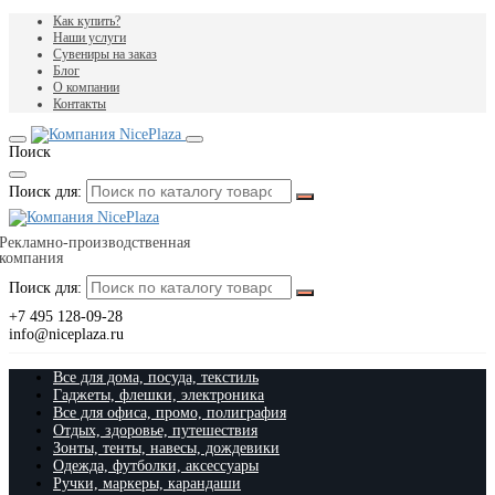
Как купить?
Наши услуги
Сувениры на заказ
Блог
О компании
Контакты
Поиск
Поиск для:
Рекламно-производственная
компания
Поиск для:
+7 495 128-09-28
info@niceplaza.ru
Все для дома, посуда, текстиль
Гаджеты, флешки, электроника
Все для офиса, промо, полиграфия
Отдых, здоровье, путешествия
Зонты, тенты, навесы, дождевики
Одежда, футболки, аксессуары
Ручки, маркеры, карандаши