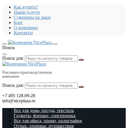
Как купить?
Наши услуги
Сувениры на заказ
Блог
О компании
Контакты
Поиск
Поиск для:
Рекламно-производственная
компания
Поиск для:
+7 495 128-09-28
info@niceplaza.ru
Все для дома, посуда, текстиль
Гаджеты, флешки, электроника
Все для офиса, промо, полиграфия
Отдых, здоровье, путешествия