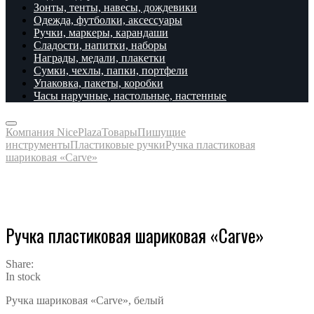
Зонты, тенты, навесы, дождевики
Одежда, футболки, аксессуары
Ручки, маркеры, карандаши
Сладости, напитки, наборы
Награды, медали, плакетки
Сумки, чехлы, папки, портфели
Упаковка, пакеты, коробки
Часы наручные, настольные, настенные
Компания NicePlaza
Товары
Пишущие
инструменты
Пластиковые ручки
Ручка пластиковая
шариковая «Carve»
Ручка пластиковая шариковая «Carve»
Share:
In stock
Ручка шариковая «Carve», белый