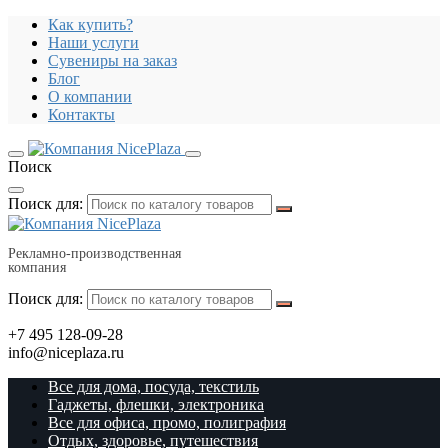
Как купить?
Наши услуги
Сувениры на заказ
Блог
О компании
Контакты
Поиск
Поиск для:
Рекламно-производственная
компания
Поиск для:
+7 495 128-09-28
info@niceplaza.ru
Все для дома, посуда, текстиль
Гаджеты, флешки, электроника
Все для офиса, промо, полиграфия
Отдых, здоровье, путешествия