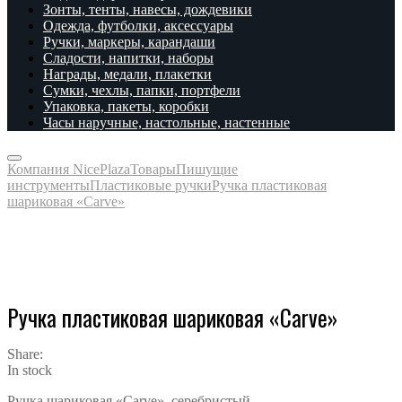
Зонты, тенты, навесы, дождевики
Одежда, футболки, аксессуары
Ручки, маркеры, карандаши
Сладости, напитки, наборы
Награды, медали, плакетки
Сумки, чехлы, папки, портфели
Упаковка, пакеты, коробки
Часы наручные, настольные, настенные
Компания NicePlaza
Товары
Пишущие
инструменты
Пластиковые ручки
Ручка пластиковая
шариковая «Carve»
Ручка пластиковая шариковая «Carve»
Share:
In stock
Ручка шариковая «Carve», серебристый