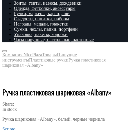
Зонты, тенты, навесы, дождевики
Одежда, футболки, аксессуары
Ручки, маркеры, карандаши
Сладости, напитки, наборы
Награды, медали, плакетки
Сумки, чехлы, папки, портфели
Упаковка, пакеты, коробки
Часы наручные, настольные, настенные
Компания NicePlaza
Товары
Пишущие
инструменты
Пластиковые ручки
Ручка пластиковая
шариковая «Albany»
Ручка пластиковая шариковая «Albany»
Share:
In stock
Ручка шариковая «Albany», белый, черные чернила
Scripto