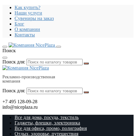
Как купить?
Наши услуги
Сувениры на заказ
Блог
О компании
Контакты
Поиск
Поиск для:
Рекламно-производственная
компания
Поиск для:
+7 495 128-09-28
info@niceplaza.ru
Все для дома, посуда, текстиль
Гаджеты, флешки, электроника
Все для офиса, промо, полиграфия
Отдых, здоровье, путешествия