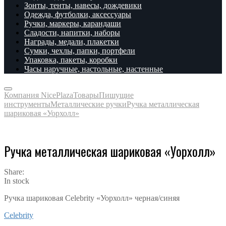
Зонты, тенты, навесы, дождевики
Одежда, футболки, аксессуары
Ручки, маркеры, карандаши
Сладости, напитки, наборы
Награды, медали, плакетки
Сумки, чехлы, папки, портфели
Упаковка, пакеты, коробки
Часы наручные, настольные, настенные
Компания NicePlaza
Товары
Пишущие
инструменты
Металлические ручки
Ручка металлическая
шариковая «Уорхолл»
Ручка металлическая шариковая «Уорхолл»
Share:
In stock
Ручка шариковая Celebrity «Уорхолл» черная/синяя
Celebrity