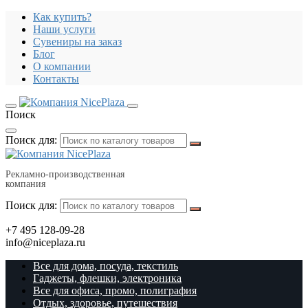
Как купить?
Наши услуги
Сувениры на заказ
Блог
О компании
Контакты
Поиск
Поиск для:
Рекламно-производственная
компания
Поиск для:
+7 495 128-09-28
info@niceplaza.ru
Все для дома, посуда, текстиль
Гаджеты, флешки, электроника
Все для офиса, промо, полиграфия
Отдых, здоровье, путешествия