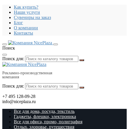
Как купить?
Наши услуги
Сувениры на заказ
Блог
О компании
Контакты
Поиск
Поиск для:
Рекламно-производственная
компания
Поиск для:
+7 495 128-09-28
info@niceplaza.ru
Все для дома, посуда, текстиль
Гаджеты, флешки, электроника
Все для офиса, промо, полиграфия
Отдых, здоровье, путешествия