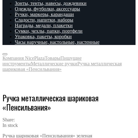
Зонты, тенты, навесы, дождевики
Одежда, футболки, аксессуары
Ручки, маркеры, карандаши
Сладости, напитки, наборы
Награды, медали, плакетки
Сумки, чехлы, папки, портфели
Упаковка, пакеты, коробки
Часы наручные, настольные, настенные
Компания NicePlaza
Товары
Пишущие
инструменты
Металлические ручки
Ручка металлическая
шариковая «Пенсильвания»
Ручка металлическая шариковая
«Пенсильвания»
Share:
In stock
Ручка шариковая «Пенсильвания» зеленая