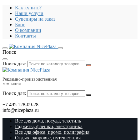
Как купить?
Наши услуги
Сувениры на заказ
Блог
О компании
Контакты
Поиск
Поиск для:
Рекламно-производственная
компания
Поиск для:
+7 495 128-09-28
info@niceplaza.ru
Все для дома, посуда, текстиль
Гаджеты, флешки, электроника
Все для офиса, промо, полиграфия
Отдых, здоровье, путешествия