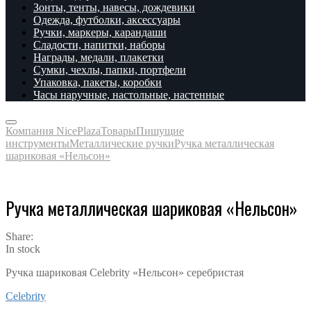
Зонты, тенты, навесы, дождевики
Одежда, футболки, аксессуары
Ручки, маркеры, карандаши
Сладости, напитки, наборы
Награды, медали, плакетки
Сумки, чехлы, папки, портфели
Упаковка, пакеты, коробки
Часы наручные, настольные, настенные
Компания NicePlaza
Товары
Пишущие
инструменты
Металлические ручки
Ручка металлическая
шариковая «Нельсон»
Ручка металлическая шариковая «Нельсон»
Share:
In stock
Ручка шариковая Celebrity «Нельсон» серебристая
Celebrity