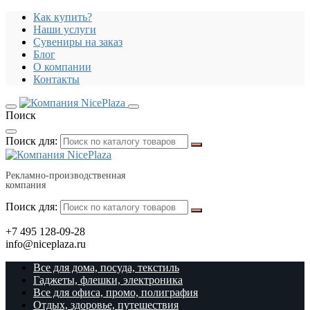
Как купить?
Наши услуги
Сувениры на заказ
Блог
О компании
Контакты
Поиск
Поиск для:
Рекламно-производственная
компания
Поиск для:
+7 495 128-09-28
info@niceplaza.ru
Все для дома, посуда, текстиль
Гаджеты, флешки, электроника
Все для офиса, промо, полиграфия
Отдых, здоровье, путешествия