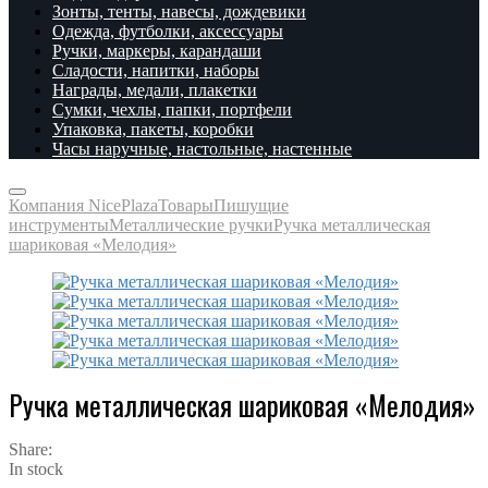
Зонты, тенты, навесы, дождевики
Одежда, футболки, аксессуары
Ручки, маркеры, карандаши
Сладости, напитки, наборы
Награды, медали, плакетки
Сумки, чехлы, папки, портфели
Упаковка, пакеты, коробки
Часы наручные, настольные, настенные
Компания NicePlaza
Товары
Пишущие
инструменты
Металлические ручки
Ручка металлическая
шариковая «Мелодия»
Ручка металлическая шариковая «Мелодия»
Share:
In stock