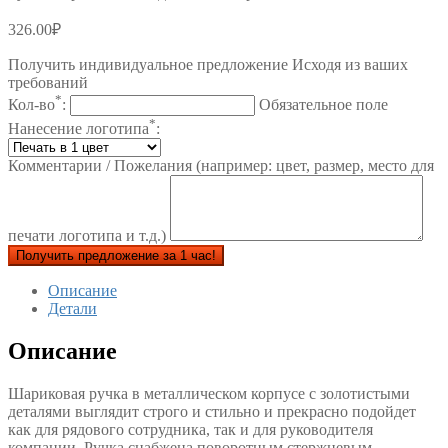
326.00
₽
Получить индивидуальное предложение Исходя из ваших
требований
*
Кол-во
:
Обязательное поле
*
Нанесение логотипа
:
Комментарии / Пожелания (например: цвет, размер, место для
печати логотипа и т.д.)
Получить предложение за 1 час!
Описание
Детали
Описание
Шариковая ручка в металлическом корпусе с золотистыми
деталями выглядит строго и стильно и прекрасно подойдет
как для рядового сотрудника, так и для руководителя
компании. Ручка снабжена поворотным стержневым