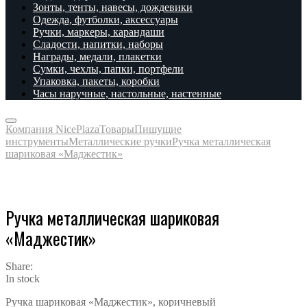
Зонты, тенты, навесы, дождевики
Одежда, футболки, аксессуары
Ручки, маркеры, карандаши
Сладости, напитки, наборы
Награды, медали, плакетки
Сумки, чехлы, папки, портфели
Упаковка, пакеты, коробки
Часы наручные, настольные, настенные
Компания NicePlaza
Товары
Пишущие
инструменты
Металлические ручки
Ручка металлическая
шариковая «Маджестик»
Ручка металлическая шариковая
«Маджестик»
Share:
In stock
Ручка шариковая «Маджестик», коричневый