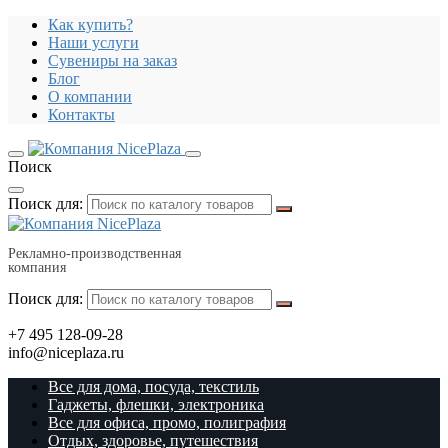
Как купить?
Наши услуги
Сувениры на заказ
Блог
О компании
Контакты
Поиск
Поиск для:
Рекламно-производственная
компания
Поиск для:
+7 495 128-09-28
info@niceplaza.ru
Все для дома, посуда, текстиль
Гаджеты, флешки, электроника
Все для офиса, промо, полиграфия
Отдых, здоровье, путешествия