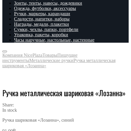
Зонты, тенты, навесы, дождевики
Одежда, футболки, аксессуары
Ручки, маркеры, карандаши
Сладости, напитки, наборы
Награды, медали, плакетки
Сумки, чехлы, папки, портфели
Упаковка, пакеты, коробки
Часы наручные, настольные, настенные
Компания NicePlaza
Товары
Пишущие
инструменты
Металлические ручки
Ручка металлическая
шариковая «Лозанна»
Ручка металлическая шариковая «Лозанна»
Share:
In stock
Ручка шариковая «Лозанна», синий
91.00
₽