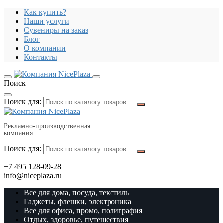
Как купить?
Наши услуги
Сувениры на заказ
Блог
О компании
Контакты
Поиск
Поиск для:
Рекламно-производственная
компания
Поиск для:
+7 495 128-09-28
info@niceplaza.ru
Все для дома, посуда, текстиль
Гаджеты, флешки, электроника
Все для офиса, промо, полиграфия
Отдых, здоровье, путешествия