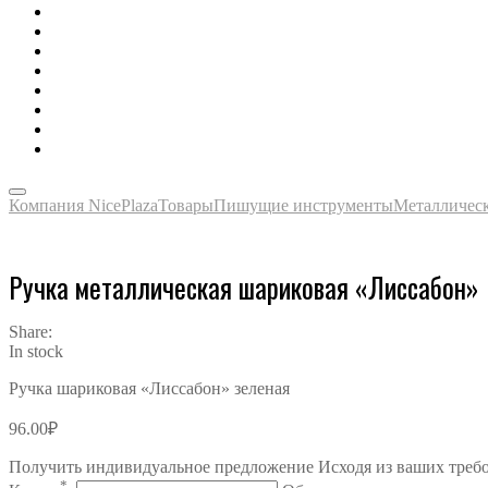
Зонты, тенты, навесы, дождевики
Одежда, футболки, аксессуары
Ручки, маркеры, карандаши
Сладости, напитки, наборы
Награды, медали, плакетки
Сумки, чехлы, папки, портфели
Упаковка, пакеты, коробки
Часы наручные, настольные, настенные
Компания NicePlaza
Товары
Пишущие инструменты
Металличес
Ручка металлическая шариковая «Лиссабон»
Share:
In stock
Ручка шариковая «Лиссабон» зеленая
96.00
₽
Получить индивидуальное предложение Исходя из ваших треб
*