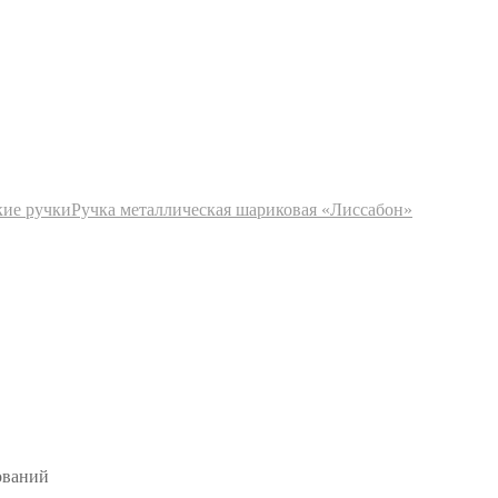
кие ручки
Ручка металлическая шариковая «Лиссабон»
ований