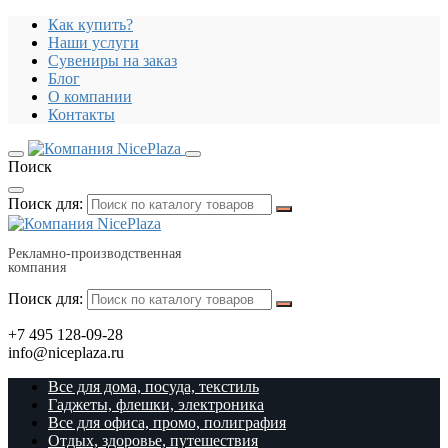
Как купить?
Наши услуги
Сувениры на заказ
Блог
О компании
Контакты
Поиск
Поиск для:
Рекламно-производственная
компания
Поиск для:
+7 495 128-09-28
info@niceplaza.ru
Все для дома, посуда, текстиль
Гаджеты, флешки, электроника
Все для офиса, промо, полиграфия
Отдых, здоровье, путешествия