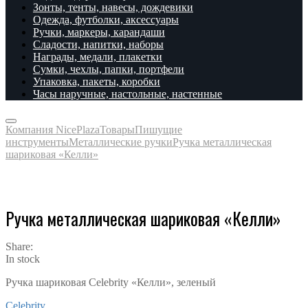
Зонты, тенты, навесы, дождевики
Одежда, футболки, аксессуары
Ручки, маркеры, карандаши
Сладости, напитки, наборы
Награды, медали, плакетки
Сумки, чехлы, папки, портфели
Упаковка, пакеты, коробки
Часы наручные, настольные, настенные
Компания NicePlaza
Товары
Пишущие
инструменты
Металлические ручки
Ручка металлическая
шариковая «Келли»
Ручка металлическая шариковая «Келли»
Share:
In stock
Ручка шариковая Celebrity «Келли», зеленый
Celebrity