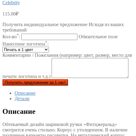
Celebrity
115.00
₽
Получить индивидуальное предложение Исходя из ваших
требований
*
Кол-во
:
Обязательное поле
*
Нанесение логотипа
:
Комментарии / Пожелания (например: цвет, размер, место для
печати логотипа и т.д.)
Получить предложение за 1 час!
Описание
Детали
Описание
Обтекаемый дизайн шариковой ручки «Фитцжеральд»
смотрится очень стильно. Корпус с утолщением. В наличии
различные варианты расцветки. На металлический корпус