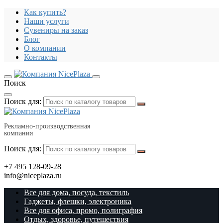
Как купить?
Наши услуги
Сувениры на заказ
Блог
О компании
Контакты
Поиск
Поиск для:
Рекламно-производственная
компания
Поиск для:
+7 495 128-09-28
info@niceplaza.ru
Все для дома, посуда, текстиль
Гаджеты, флешки, электроника
Все для офиса, промо, полиграфия
Отдых, здоровье, путешествия