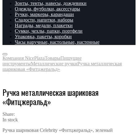
Зонты, тенты, навесы, дождевики
Одежда, футболки, аксессуары
Ручки, маркеры, карандаши
Сладости, напитки, наборы
Награды, медали, плакетки
Сумки, чехлы, папки, портфели
Упаковка, пакеты, коробки
Часы наручные, настольные, настенные
Компания NicePlaza
Товары
Пишущие
инструменты
Металлические ручки
Ручка металлическая
шариковая «Фитцжеральд»
Ручка металлическая шариковая
«Фитцжеральд»
Share:
In stock
Ручка шариковая Celebrity «Фитцжеральд», зеленый