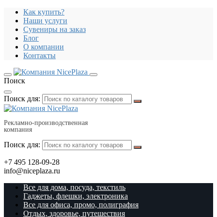
Как купить?
Наши услуги
Сувениры на заказ
Блог
О компании
Контакты
Поиск
Поиск для:
Рекламно-производственная
компания
Поиск для:
+7 495 128-09-28
info@niceplaza.ru
Все для дома, посуда, текстиль
Гаджеты, флешки, электроника
Все для офиса, промо, полиграфия
Отдых, здоровье, путешествия