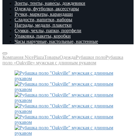
Зонты, тенты, навесы, дождевики
Одежда, футболки, аксессуары
Ручки, маркеры, карандаши
Сладости, напитки, наборы
Награды, медали, плакетки
Сумки, чехлы, папки, портфели
Упаковка, пакеты, коробки
Часы наручные, настольные, настенные
Компания NicePlaza
Товары
Одежда
Рубашки поло
Рубашка
поло «Oakville» мужская с длинным рукавом