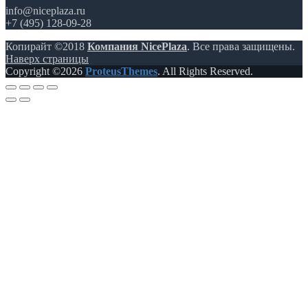
info@niceplaza.ru
+7 (495) 128-09-28
Копирайт ©2018
Компания NicePlaza
. Все права защищены.
Наверх страницы
Copyright ©2026
ProteusThemes
. All Rights Reserved.