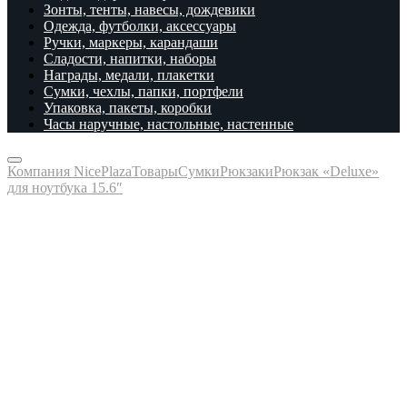
Зонты, тенты, навесы, дождевики
Одежда, футболки, аксессуары
Ручки, маркеры, карандаши
Сладости, напитки, наборы
Награды, медали, плакетки
Сумки, чехлы, папки, портфели
Упаковка, пакеты, коробки
Часы наручные, настольные, настенные
Компания NicePlaza
Товары
Сумки
Рюкзаки
Рюкзак «Deluxe»
для ноутбука 15.6″