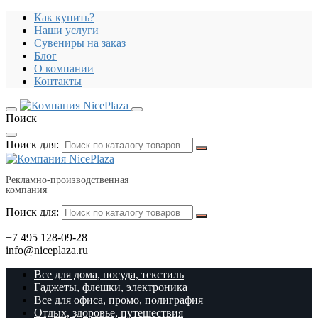
Как купить?
Наши услуги
Сувениры на заказ
Блог
О компании
Контакты
Поиск
Поиск для:
Рекламно-производственная
компания
Поиск для:
+7 495 128-09-28
info@niceplaza.ru
Все для дома, посуда, текстиль
Гаджеты, флешки, электроника
Все для офиса, промо, полиграфия
Отдых, здоровье, путешествия