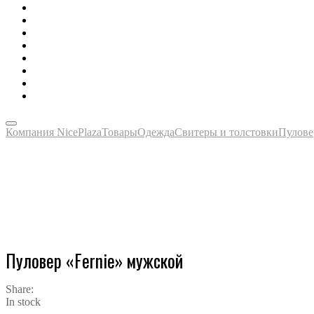
Зонты, тенты, навесы, дождевики
Одежда, футболки, аксессуары
Ручки, маркеры, карандаши
Сладости, напитки, наборы
Награды, медали, плакетки
Сумки, чехлы, папки, портфели
Упаковка, пакеты, коробки
Часы наручные, настольные, настенные
Компания NicePlaza
Товары
Одежда
Свитеры и толстовки
Пулове
Пуловер «Fernie» мужской
Share:
In stock