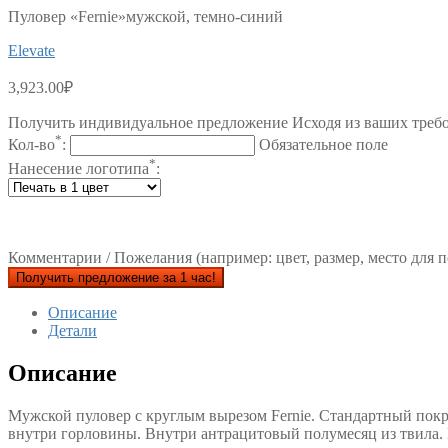
Пуловер «Fernie»мужской, темно-синий
Elevate
3,923.00
₽
Получить индивидуальное предложение Исходя из ваших треб
*
Кол-во
:
Обязательное поле
*
Нанесение логотипа
:
Комментарии / Пожелания (например: цвет, размер, место для п
Получить предложение за 1 час!
Описание
Детали
Описание
Мужской пуловер с круглым вырезом Fernie. Стандартный покрой
внутри горловины. Внутри антрацитовый полумесяц из твила. В