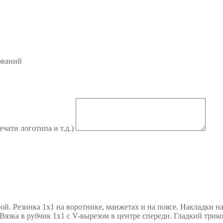
ований
ечати логотипа и т.д.)
. Резинка 1х1 на воротнике, манжетах и на поясе. Накладки на 
язка в рубчик 1х1 с V-вырезом в центре спереди. Гладкий трик