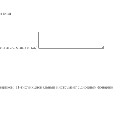
ований
ечати логотипа и т.д.)
ариком. 11-тифункциональный инструмент с диодным фонариком