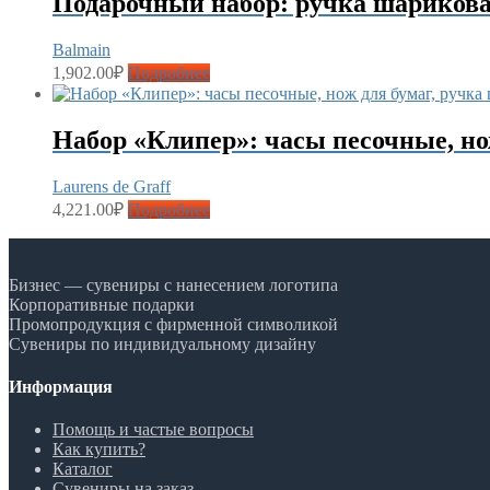
Подарочный набор: ручка шарикова
Balmain
1,902.00
₽
Подробнее
Набор «Клипер»: часы песочные, но
Laurens de Graff
4,221.00
₽
Подробнее
Бизнес — сувениры с нанесением логотипа
Корпоративные подарки
Промопродукция с фирменной символикой
Сувениры по индивидуальному дизайну
Информация
Помощь и частые вопросы
Как купить?
Каталог
Сувениры на заказ