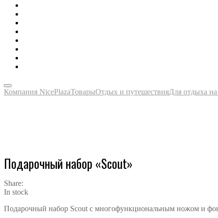
Зонты, тенты, навесы, дождевики
Одежда, футболки, аксессуары
Ручки, маркеры, карандаши
Сладости, напитки, наборы
Награды, медали, плакетки
Сумки, чехлы, папки, портфели
Упаковка, пакеты, коробки
Часы наручные, настольные, настенные
Компания NicePlaza
Товары
Отдых и путешествия
Для отдыха на
Подарочный набор «Scout»
Share:
In stock
Подарочный набор Scout с многофункциональным ножом и фо