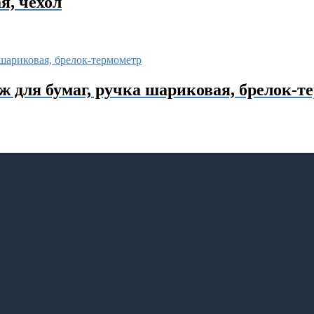
я, чехол
ж для бумаг, ручка шариковая, брелок-т