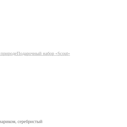
 природе
Подарочный набор «Scout»
нариком, серебристый