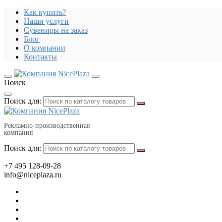
Как купить?
Наши услуги
Сувениры на заказ
Блог
О компании
Контакты
Поиск
Поиск для:
Рекламно-производственная
компания
Поиск для:
+7 495 128-09-28
info@niceplaza.ru
Все для дома, посуда, текстиль
Гаджеты, флешки, электроника
Все для офиса, промо, полиграфия
Отдых, здоровье, путешествия