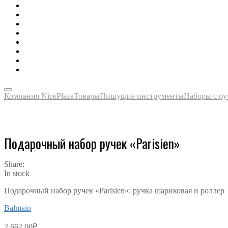
Зонты, тенты, навесы, дождевики
Одежда, футболки, аксессуары
Ручки, маркеры, карандаши
Сладости, напитки, наборы
Награды, медали, плакетки
Сумки, чехлы, папки, портфели
Упаковка, пакеты, коробки
Часы наручные, настольные, настенные
Компания NicePlaza
Товары
Пишущие инструменты
Наборы с р
Подарочный набор ручек «Parisien»
Share:
In stock
Подарочный набор ручек «Parisien»: ручка шариковая и роллер
Balmain
2,662.00
₽