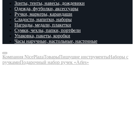
Зонты, тенты, навесы, дождевики
Одежда, футболки, аксессуары
Ручки, маркеры, карандаши
Сладости, напитки, наборы
Награды, медали, плакетки
Сумки, чехлы, папки, портфели
Упаковка, пакеты, коробки
Часы наручные, настольные, настенные
Компания NicePlaza
Товары
Пишущие инструменты
Наборы с
ручками
Подарочный набор ручек «Arles»