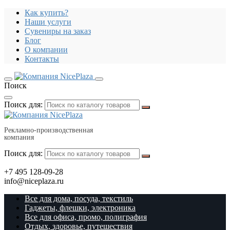
Как купить?
Наши услуги
Сувениры на заказ
Блог
О компании
Контакты
Поиск
Поиск для:
Рекламно-производственная
компания
Поиск для:
+7 495 128-09-28
info@niceplaza.ru
Все для дома, посуда, текстиль
Гаджеты, флешки, электроника
Все для офиса, промо, полиграфия
Отдых, здоровье, путешествия