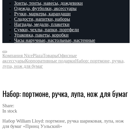
Зонты, тенты, навесы, дождевики
Одежда, футболки, аксессуары
Ручки, маркеры, карандаши
Сладости, напитки, наборы
Награды, медали, плакетки
Сумки, чехлы, папки, портфели
Упаковка, пакеты, коробки
Часы наручные, настольные, настенные
Компания NicePlaza
Товары
Офисные
аксессуары
Корпоративные подарки
Набор: портмоне, ручка,
лупа, нож для бумаг
Набор: портмоне, ручка, лупа, нож для бумаг
Share:
In stock
Набор William Lloyd: портмоне, ручка шариковая, лупа, нож
для бумаг «Принц Уэльский»