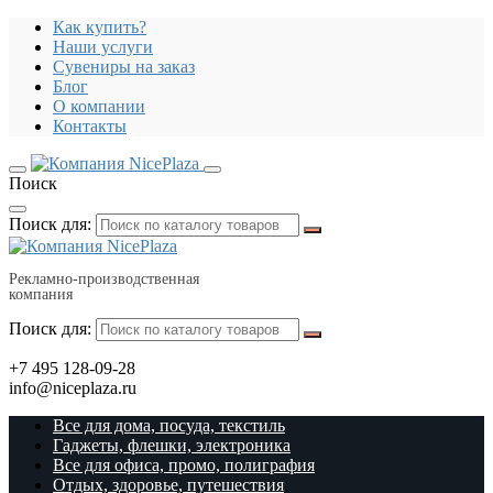
Как купить?
Наши услуги
Сувениры на заказ
Блог
О компании
Контакты
Поиск
Поиск для:
Рекламно-производственная
компания
Поиск для:
+7 495 128-09-28
info@niceplaza.ru
Все для дома, посуда, текстиль
Гаджеты, флешки, электроника
Все для офиса, промо, полиграфия
Отдых, здоровье, путешествия