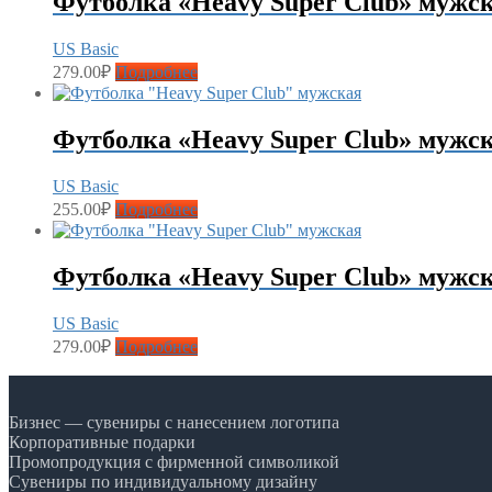
Футболка «Heavy Super Club» мужс
US Basic
279.00
₽
Подробнее
Футболка «Heavy Super Club» мужс
US Basic
255.00
₽
Подробнее
Футболка «Heavy Super Club» мужс
US Basic
279.00
₽
Подробнее
Бизнес — сувениры с нанесением логотипа
Корпоративные подарки
Промопродукция с фирменной символикой
Сувениры по индивидуальному дизайну