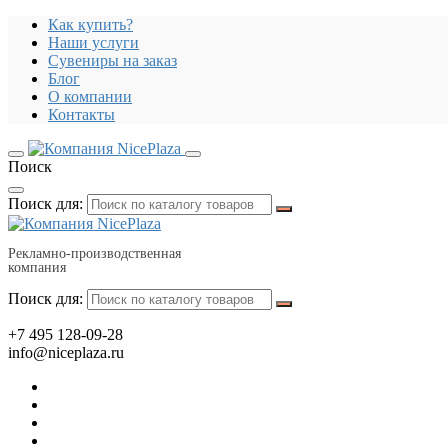
Как купить?
Наши услуги
Сувениры на заказ
Блог
О компании
Контакты
Поиск
Поиск для:
Рекламно-производственная
компания
Поиск для:
+7 495 128-09-28
info@niceplaza.ru
Все для дома, посуда, текстиль
Гаджеты, флешки, электроника
Все для офиса, промо, полиграфия
Отдых, здоровье, путешествия