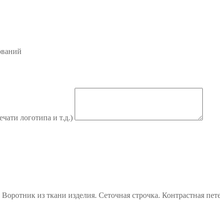
ований
ечати логотипа и т.д.)
 Воротник из ткани изделия. Сеточная строчка. Контрастная пе