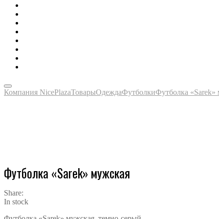
Зонты, тенты, навесы, дождевики
Одежда, футболки, аксессуары
Ручки, маркеры, карандаши
Сладости, напитки, наборы
Награды, медали, плакетки
Сумки, чехлы, папки, портфели
Упаковка, пакеты, коробки
Часы наручные, настольные, настенные
Компания NicePlaza
Товары
Одежда
Футболки
Футболка «Sarek»
Футболка «Sarek» мужская
Share:
In stock
Футболка «Sarek» мужская, темно-серый