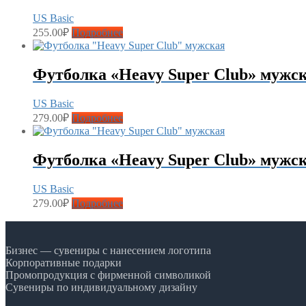
US Basic
255.00
₽
Подробнее
Футболка «Heavy Super Club» мужс
US Basic
279.00
₽
Подробнее
Футболка «Heavy Super Club» мужс
US Basic
279.00
₽
Подробнее
Бизнес — сувениры с нанесением логотипа
Корпоративные подарки
Промопродукция с фирменной символикой
Сувениры по индивидуальному дизайну