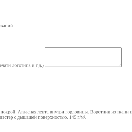
ований
ечати логотипа и т.д.)
покрой. Атласная лента внутри горловины. Воротник из ткани 
иэстер с дышащей поверхностью. 145 г/м².