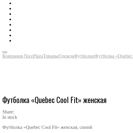
Зонты, тенты, навесы, дождевики
Одежда, футболки, аксессуары
Ручки, маркеры, карандаши
Сладости, напитки, наборы
Награды, медали, плакетки
Сумки, чехлы, папки, портфели
Упаковка, пакеты, коробки
Часы наручные, настольные, настенные
Компания NicePlaza
Товары
Одежда
Футболки
Футболка «Quebec 
Футболка «Quebec Cool Fit» женская
Share:
In stock
Футболка «Quebec Cool Fit» женская, синий