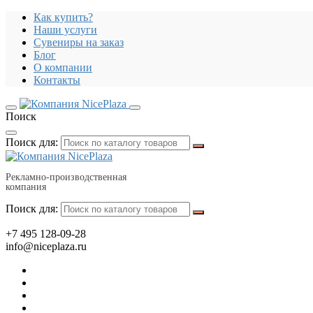
Как купить?
Наши услуги
Сувениры на заказ
Блог
О компании
Контакты
Поиск
Поиск для:
Рекламно-производственная
компания
Поиск для:
+7 495 128-09-28
info@niceplaza.ru
Все для дома, посуда, текстиль
Гаджеты, флешки, электроника
Все для офиса, промо, полиграфия
Отдых, здоровье, путешествия