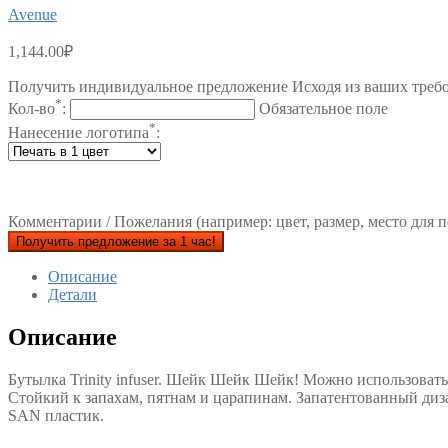
Avenue
1,144.00
₽
Получить индивидуальное предложение Исходя из ваших треб
*
Кол-во
:
Обязательное поле
*
Нанесение логотипа
:
Комментарии / Пожелания (например: цвет, размер, место для п
Получить предложение за 1 час!
Описание
Детали
Описание
Бутылка Trinity infuser. Шейк Шейк Шейк! Можно использовать 
Стойкий к запахам, пятнам и царапинам. Запатентованный диз
SAN пластик.