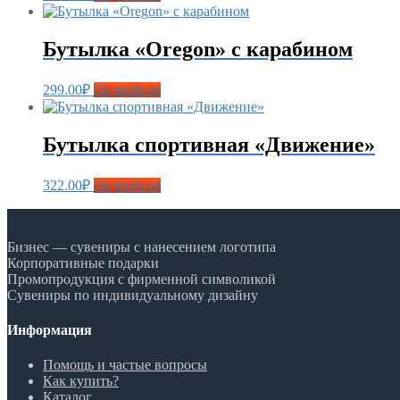
Бутылка «Oregon» с карабином
299.00
₽
Подробнее
Бутылка спортивная «Движение»
322.00
₽
Подробнее
Бизнес — сувениры с нанесением логотипа
Корпоративные подарки
Промопродукция с фирменной символикой
Сувениры по индивидуальному дизайну
Информация
Помощь и частые вопросы
Как купить?
Каталог