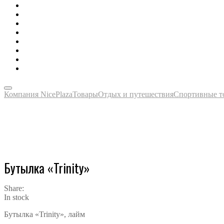
Зонты, тенты, навесы, дождевики
Одежда, футболки, аксессуары
Ручки, маркеры, карандаши
Сладости, напитки, наборы
Награды, медали, плакетки
Сумки, чехлы, папки, портфели
Упаковка, пакеты, коробки
Часы наручные, настольные, настенные
Компания NicePlaza
Товары
Отдых и путешествия
Спортивные т
Бутылка «Trinity»
Share:
In stock
Бутылка «Trinity», лайм