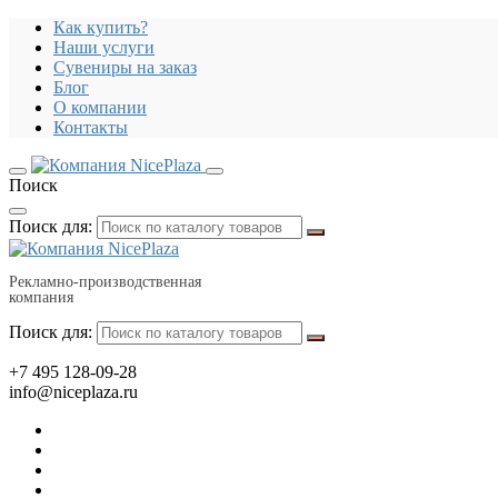
Как купить?
Наши услуги
Сувениры на заказ
Блог
О компании
Контакты
Поиск
Поиск для:
Рекламно-производственная
компания
Поиск для:
+7 495 128-09-28
info@niceplaza.ru
Все для дома, посуда, текстиль
Гаджеты, флешки, электроника
Все для офиса, промо, полиграфия
Отдых, здоровье, путешествия