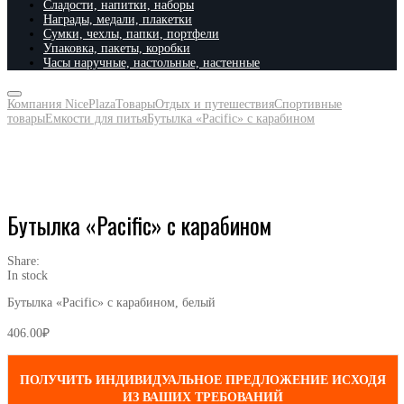
Сладости, напитки, наборы
Награды, медали, плакетки
Сумки, чехлы, папки, портфели
Упаковка, пакеты, коробки
Часы наручные, настольные, настенные
Компания NicePlaza
Товары
Отдых и путешествия
Спортивные
товары
Емкости для питья
Бутылка «Pacific» с карабином
Бутылка «Pacific» с карабином
Share:
In stock
Бутылка «Pacific» с карабином, белый
406.00
₽
ПОЛУЧИТЬ ИНДИВИДУАЛЬНОЕ ПРЕДЛОЖЕНИЕ ИСХОДЯ
ИЗ ВАШИХ ТРЕБОВАНИЙ