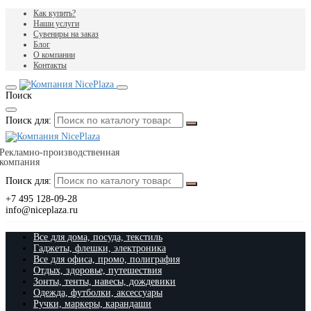
Как купить?
Наши услуги
Сувениры на заказ
Блог
О компании
Контакты
Поиск
Поиск для:
Рекламно-производственная
компания
Поиск для:
+7 495 128-09-28
info@niceplaza.ru
Все для дома, посуда, текстиль
Гаджеты, флешки, электроника
Все для офиса, промо, полиграфия
Отдых, здоровье, путешествия
Зонты, тенты, навесы, дождевики
Одежда, футболки, аксессуары
Ручки, маркеры, карандаши