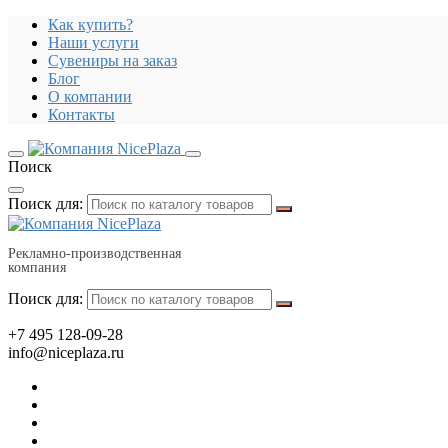
Как купить?
Наши услуги
Сувениры на заказ
Блог
О компании
Контакты
Поиск
Поиск для:
Рекламно-производственная
компания
Поиск для:
+7 495 128-09-28
info@niceplaza.ru
Все для дома, посуда, текстиль
Гаджеты, флешки, электроника
Все для офиса, промо, полиграфия
Отдых, здоровье, путешествия