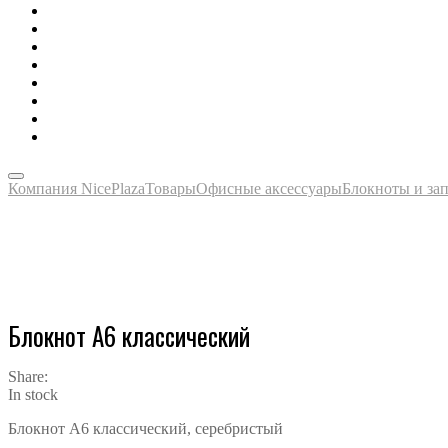
Зонты, тенты, навесы, дождевики
Одежда, футболки, аксессуары
Ручки, маркеры, карандаши
Сладости, напитки, наборы
Награды, медали, плакетки
Сумки, чехлы, папки, портфели
Упаковка, пакеты, коробки
Часы наручные, настольные, настенные
Компания NicePlaza
Товары
Офисные аксессуары
Блокноты и за
Блокнот А6 классический
Share:
In stock
Блокнот А6 классический, серебристый