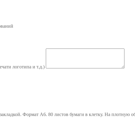
ований
ечати логотипа и т.д.)
 закладкой. Формат А6. 80 листов бумаги в клетку. На плотную 