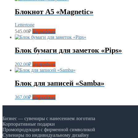
Блокнот А5 «Magnetic»
Lettertone
545.00
₽
Подробнее
Блок бумаги для заметок «Pips»
202.00
₽
Подробнее
Блок для записей «Samba»
367.00
₽
Подробнее
Бизнес — сувениры с нанесением логотипа
Корпоративные подарки
Промопродукция с фирменной символикой
Сувениры по индивидуальному дизайну