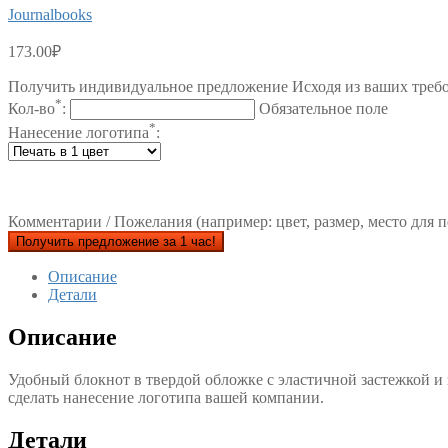
Journalbooks
173.00
₽
Получить индивидуальное предложение Исходя из ваших треб
*
Кол-во
:
Обязательное поле
*
Нанесение логотипа
:
Комментарии / Пожелания (например: цвет, размер, место для п
Получить предложение за 1 час!
Описание
Детали
Описание
Удобный блокнот в твердой обложке с эластичной застежкой и
сделать нанесение логотипа вашей компании.
Детали