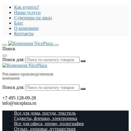
Как купить?
Наши услуги
Сувениры на заказ
Блог
О компании
Контакты
Поиск
Поиск для:
Рекламно-производственная
компания
Поиск для:
+7 495 128-09-28
info@niceplaza.ru
Все для дома, посуда, текстиль
Гаджеты, флешки, электроника
Все для офиса, промо, полиграфия
Отдых, здоровье, путешествия