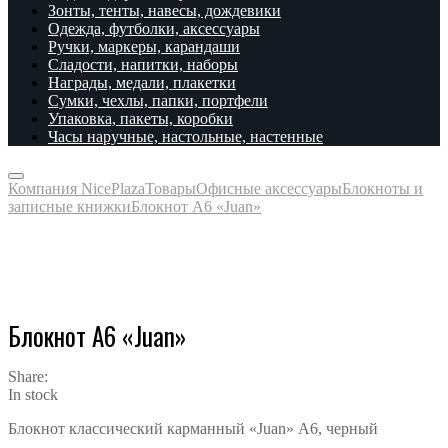
Зонты, тенты, навесы, дождевики
Одежда, футболки, аксессуары
Ручки, маркеры, карандаши
Сладости, напитки, наборы
Награды, медали, плакетки
Сумки, чехлы, папки, портфели
Упаковка, пакеты, коробки
Часы наручные, настольные, настенные
Компания NicePlaza
Товары
Офисные аксессуары
Блокноты и
записные книжки
Блокнот А6 «Juan»
Блокнот А6 «Juan»
Share:
In stock
Блокнот классический карманный «Juan» А6, черный