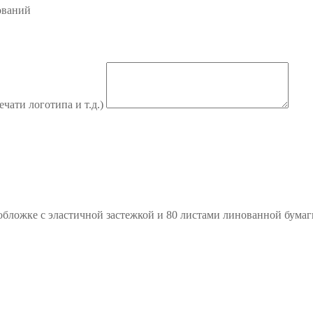
ований
ечати логотипа и т.д.)
бложке с эластичной застежкой и 80 листами линованной бумаги 