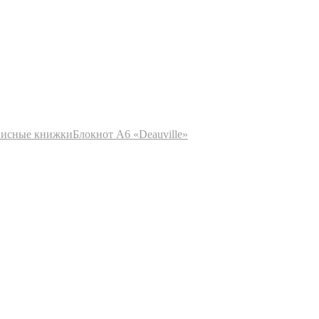
писные книжки
Блокнот А6 «Deauville»