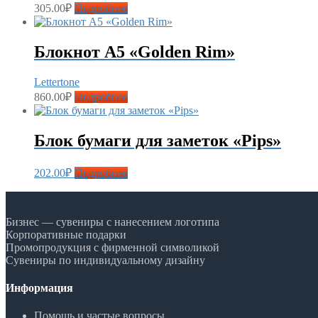
305.00
₽
Подробнее
Блокнот А5 «Golden Rim»
Lettertone
860.00
₽
Подробнее
Блок бумаги для заметок «Pips»
202.00
₽
Подробнее
Бизнес — сувениры с нанесением логотипа
Корпоративные подарки
Промопродукция с фирменной символикой
Сувениры по индивидуальному дизайну
Информация
Помощь и частые вопросы