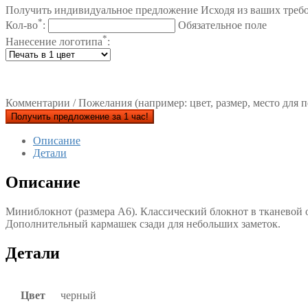
Получить индивидуальное предложение Исходя из ваших треб
*
Кол-во
:
Обязательное поле
*
Нанесение логотипа
:
Комментарии / Пожелания (например: цвет, размер, место для п
Получить предложение за 1 час!
Описание
Детали
Описание
Миниблокнот (размера A6). Классический блокнот в тканевой о
Дополнительный кармашек сзади для небольших заметок.
Детали
Цвет
черный