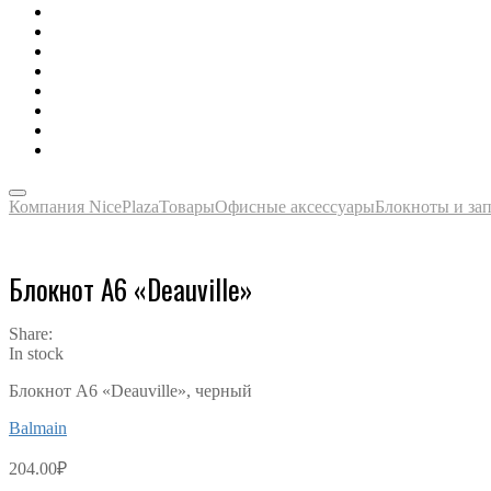
Зонты, тенты, навесы, дождевики
Одежда, футболки, аксессуары
Ручки, маркеры, карандаши
Сладости, напитки, наборы
Награды, медали, плакетки
Сумки, чехлы, папки, портфели
Упаковка, пакеты, коробки
Часы наручные, настольные, настенные
Компания NicePlaza
Товары
Офисные аксессуары
Блокноты и за
Блокнот А6 «Deauville»
Share:
In stock
Блокнот А6 «Deauville», черный
Balmain
204.00
₽