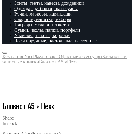
Зонты, тенты, навесы, дождевики
Одежда, футболки, аксессуары
Ручки, маркеры, карандаши
Сладости, напитки, наборы
Награды, медали, плакетки
Сумки, чехлы, папки, портфели
Упаковка, пакеты, коробки
Часы наручные, настольные, настенные
Компания NicePlaza
Товары
Офисные аксессуары
Блокноты и
записные книжки
Блокнот А5 «Flex»
Блокнот А5 «Flex»
Share:
In stock
Блокнот А5 «Flex», красный