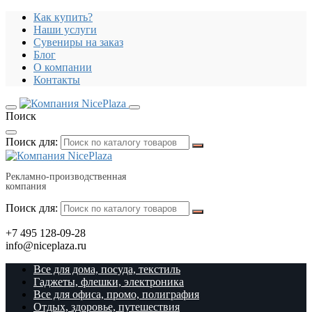
Как купить?
Наши услуги
Сувениры на заказ
Блог
О компании
Контакты
Поиск
Поиск для:
Рекламно-производственная
компания
Поиск для:
+7 495 128-09-28
info@niceplaza.ru
Все для дома, посуда, текстиль
Гаджеты, флешки, электроника
Все для офиса, промо, полиграфия
Отдых, здоровье, путешествия