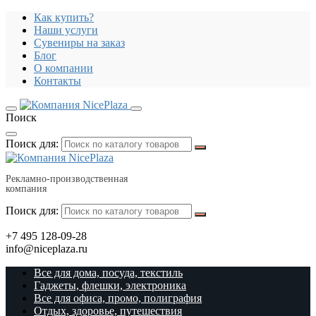
Как купить?
Наши услуги
Сувениры на заказ
Блог
О компании
Контакты
Поиск
Поиск для:
Рекламно-производственная
компания
Поиск для:
+7 495 128-09-28
info@niceplaza.ru
Все для дома, посуда, текстиль
Гаджеты, флешки, электроника
Все для офиса, промо, полиграфия
Отдых, здоровье, путешествия