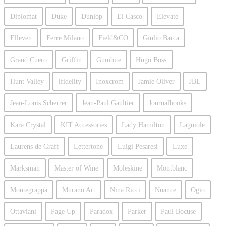
Diplomat
Duke
Dunlop
El Casco
Elevate
Elleven
Ferre Milano
Field&CO
Giulio Barсa
Grand Cuero
Griffin
Gumbite
Hugo Boss
Hunt Valley
ifidelity
Inoxcrom
Jamie Oliver
JBL
Jean-Louis Scherrer
Jean-Paul Gaultier
Journalbooks
Kara Crystal
KIT Accessories
Lady Hamilton
Laguiole
Laurens de Graff
Lettertone
Luigi Pesaresi
Luxe
Marksman
Master of Wine
Moleskine
Montblanc
Montegrappa
Murano Art
Nina Ricci
Nuance
Ogio
Ottaviani
Page Up
Paradox
Parker
Paul Bocuse