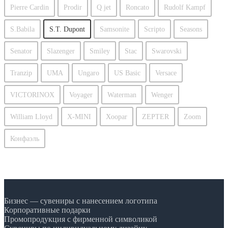
Pierre Cardin
Prodir
Q jet
Roncato
Rudolf Kampf
S.Babila
S.T. Dupont
Samsonite
Scripto
Seasons
Senator
Slazenger
Smiley
Stac
Swarovski
Tranzip
UMA
Ungaro
US Basic
Versace
VICTORINOX
Voyager
Waterman
Wenger
William Lloyd
X-MINI
Xoopar
ZEPTER
Zoom
Конфаэль
Бизнес — сувениры с нанесением логотипа
Корпоративные подарки
Промопродукция с фирменной символикой