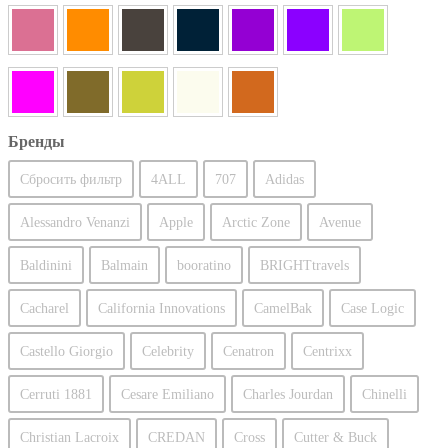
Бренды
Сбросить фильтр
4ALL
707
Adidas
Alessandro Venanzi
Apple
Arctic Zone
Avenue
Baldinini
Balmain
booratino
BRIGHTtravels
Cacharel
California Innovations
CamelBak
Case Logic
Castello Giorgio
Celebrity
Cenatron
Centrixx
Cerruti 1881
Cesare Emiliano
Charles Jourdan
Chinelli
Christian Lacroix
CREDAN
Cross
Cutter & Buck