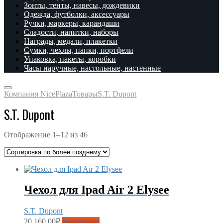
Зонты, тенты, навесы, дождевики
Одежда, футболки, аксессуары
Ручки, маркеры, карандаши
Сладости, напитки, наборы
Награды, медали, плакетки
Сумки, чехлы, папки, портфели
Упаковка, пакеты, коробки
Часы наручные, настольные, настенные
Компания NicePlaza
Товары
S.T. Dupont
S.T. Dupont
Отображение 1–12 из 46
Чехол для Ipad Air 2 Elysee
S.T. Dupont
20,160.00
₽
Подробнее